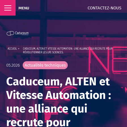
CONTACTEZ-NOUS
MENU
ACCUEIL
>
CADUCEUM, ALTEN ET VITESSE AUTOMATION : UNE ALLIANCE QUI RECRUTE POUR
RÉVOLUTIONNER LES LIFE SCIENCES.
05.2026
Actualités techniques
Caduceum, ALTEN et
Vitesse Automation :
une alliance qui
recrute pour