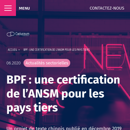
CONTACTEZ-NOUS
MENU
ACCUEIL
>
BPF : UNE CERTIFICATION DE L’ANSM POUR LES PAYS TIERS
06.2020
Actualités sectorielles
BPF : une certification
de l’ANSM pour les
pays tiers
Un projet de texte chinois publié en décembre 2019