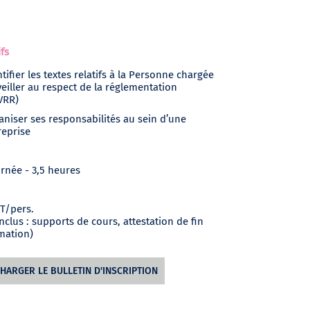
ifs
ntifier les textes relatifs à la Personne chargée
veiller au respect de la réglementation
VRR)
aniser ses responsabilités au sein d’une
reprise
urnée - 3,5 heures
T/pers.
inclus : supports de cours, attestation de fin
mation)
CHARGER LE BULLETIN D'INSCRIPTION