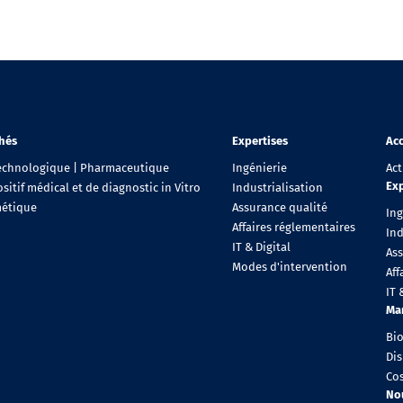
hés
Expertises
Acc
echnologique | Pharmaceutique
Ingénierie
Act
Exp
sitif médical et de diagnostic in Vitro
Industrialisation
étique
Assurance qualité
Ing
Affaires réglementaires
Ind
IT & Digital
As
Modes d'intervention
Aff
IT 
Ma
Bi
Dis
Co
No