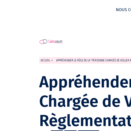
NOUS C
ACCUEIL
>
APPRÉHENDER LE RÔLE DE LA “PERSONNE CHARGÉE DE VEILLER 
Appréhender 
Chargée de V
Règlementat