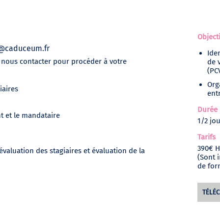
Object
y@caduceum.fr
Ide
z nous contacter pour procéder à votre
de 
(PC
Org
iaires
ent
Durée
t et le mandataire
1/2 jo
Tarifs
390€
H
évaluation des stagiaires et évaluation de la
(Sont 
de for
TÉLÉ