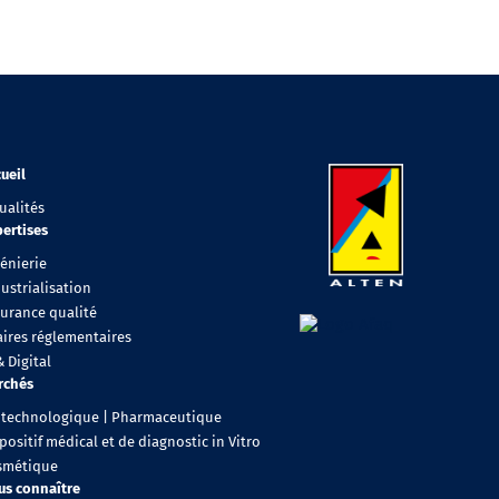
ueil
ualités
ertises
énierie
ustrialisation
surance qualité
aires réglementaires
& Digital
rchés
otechnologique | Pharmaceutique
positif médical et de diagnostic in Vitro
smétique
us connaître