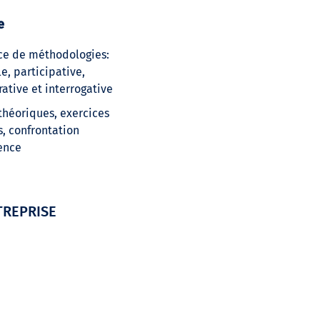
e
ce de méthodologies:
e, participative,
ative et interrogative
théoriques, exercices
s, confrontation
ence
TREPRISE