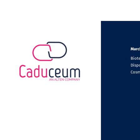
Marc
Biot
Dispo
Cosm