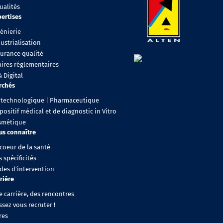
ualités
ertises
énierie
ustrialisation
surance qualité
aires réglementaires
& Digital
rchés
otechnologique | Pharmaceutique
positif médical et de diagnostic in Vitro
smétique
us connaître
coeur de la santé
 spécificités
des d'intervention
rière
 carrière, des rencontres
ssez vous recruter !
res