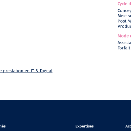
Cycle d
Conce
Mise s
Post M
Produ
Mode d
Assist
Forfait
 prestation en IT & Digital
hés
Expertises
Acc