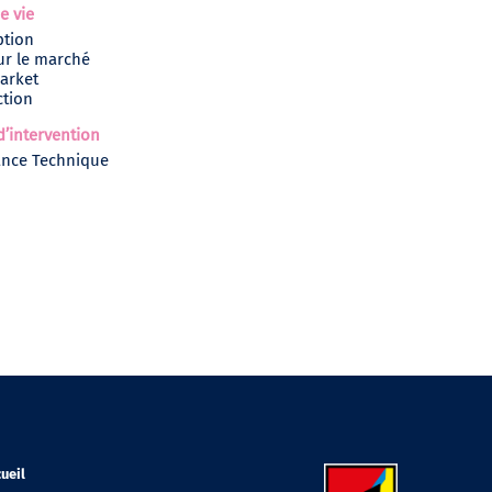
e vie
ption
ur le marché
arket
ction
’intervention
ance Technique
ueil