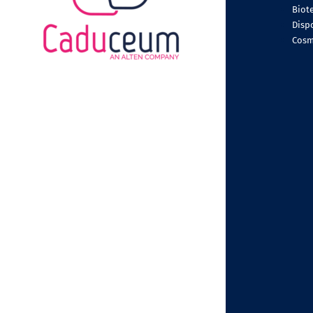
Biot
Dispo
Cosm