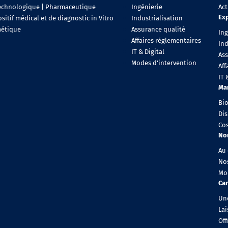
echnologique | Pharmaceutique
Ingénierie
Act
Exp
sitif médical et de diagnostic in Vitro
Industrialisation
étique
Assurance qualité
Ing
Affaires réglementaires
Ind
IT & Digital
As
Modes d'intervention
Aff
IT 
Ma
Bi
Dis
Co
No
Au 
Nos
Mo
Car
Une
Lai
Off