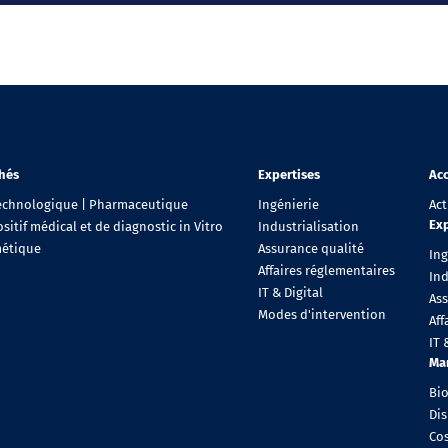
hés
Expertises
Acc
echnologique | Pharmaceutique
Ingénierie
Act
Exp
sitif médical et de diagnostic in Vitro
Industrialisation
étique
Assurance qualité
Ing
Affaires réglementaires
Ind
IT & Digital
As
Modes d'intervention
Aff
IT 
Ma
Bi
Dis
Co