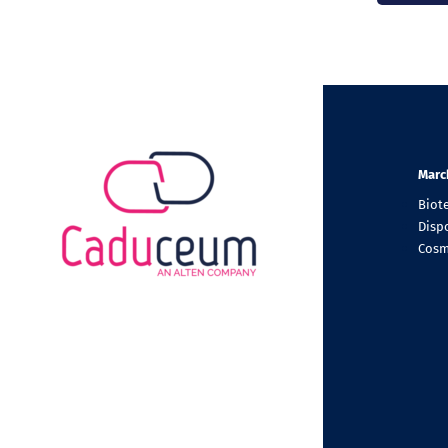
Marc
Biot
Dispo
Cosm