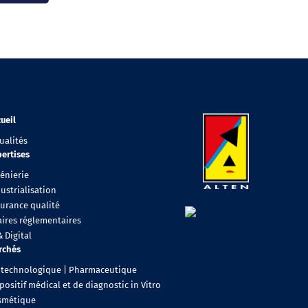
ueil
ualités
ertises
énierie
ustrialisation
surance qualité
aires réglementaires
& Digital
rchés
otechnologique | Pharmaceutique
positif médical et de diagnostic in Vitro
smétique