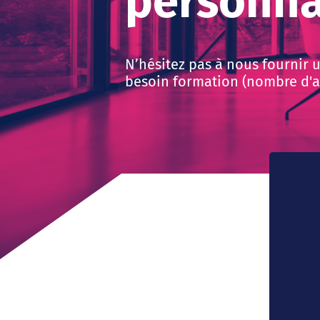
personna
N’hésitez pas à nous fournir 
besoin formation (nombre d'ap